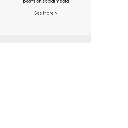
posts on social media
See More >
More Material
Here you could find
articles, voices, podcasts,
maps, etc.
See More >