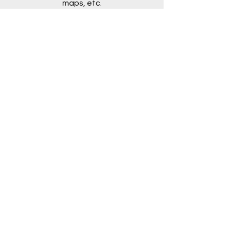
maps, etc.
See More >
Sread the Word
Here you could find
dessemination material in
other countries
See More>