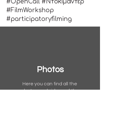
#OpenCall #Ντοκιμαντέρ 
#FilmWorkshop 
#participatoryfilming
Photos
Here you can find all the
photos and videos of the
project
See More >